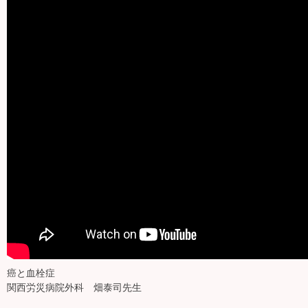
癌と血栓症
関西労災病院外科 畑泰司先生