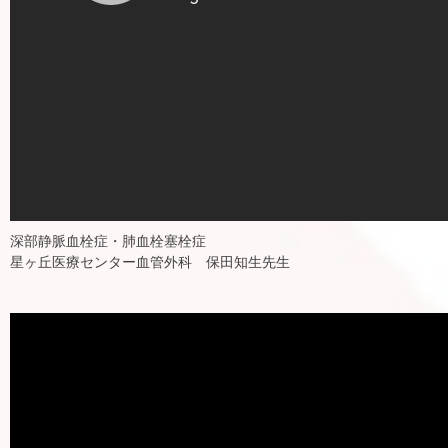
深部静脈血栓症・肺血栓塞栓症
星ヶ丘医療センター血管外科 保田知生先生