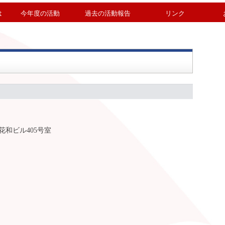
は
今年度の活動
過去の活動報告
リンク
 花和ビル405号室