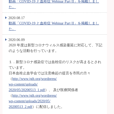
動画「COVID-19 と血栓症 Webinar Part II」を掲載しまし
た。
2020.08.17
動画「COVID-19 と血栓症 Webinar Part II」を掲載しまし
た。
2020.06.09
2020 年度は新型コロナウィルス感染蔓延に対応して、下記
のような活動を行っています。
１．新型コロナ感染症では血栓症のリスクが高まるとされ
ています。
日本血栓止血学会では注意喚起の提言を市民の方々
（
http://www.jsth.org/wordpress/
wp-content/uploads/
2020/05/20200513_1.pdf
）、 及び医療関係者
（
http://www.jsth.org/wordpress/
wp-content/uploads/2020/05/
20200513_2.pdf
）に配信しました。