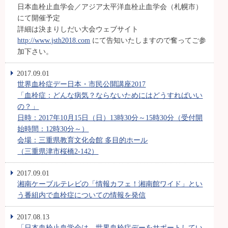
日本血栓止血学会／アジア太平洋血栓止血学会（札幌市）
にて開催予定
詳細は決まりしだい大会ウェブサイト
http://www.jsth2018.com
にて告知いたしますので奮ってご参
加下さい。
2017.09.01
世界血栓症デー日本・市民公開講座2017
「血栓症：どんな病気？ならないためにはどうすればいい
の？」
日時：2017年10月15日（日）13時30分～15時30分（受付開
始時間：12時30分～）
会場：三重県教育文化会館 多目的ホール
（三重県津市桜橋2-142）
2017.09.01
湘南ケーブルテレビの「情報カフェ！湘南館ワイド」とい
う番組内で血栓症についての情報を発信
2017.08.13
「日本血栓止血学会は、世界血栓症デーをサポートしてい