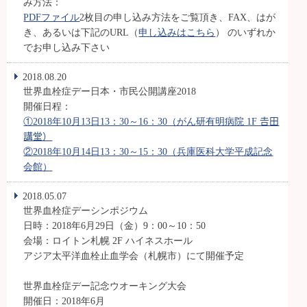
み方法：
PDFファイル
2枚目の申し込み方法をご覧頂き、FAX、はが
き、あるいは下記のURL（
申し込みはこちら
） のいずれか
でお申し込み下さい
2018.08.20
世界血栓症デー日本・市民公開講座2018
開催日程：
①2018年10月13日13：30～16：30（がん研有明病院 1F 𠮷田
講堂）
②2018年10月14日13：30～15：30（兵庫医科大学平成記念
会館）
2018.05.07
世界血栓症デーシンポジウム
日時：2018年6月29日（金）9：00～10：50
会場：ロイトン札幌 2F ハイネスホール
アジア太平洋血栓止血学会（札幌市）にて開催予定
世界血栓症デー記念ウオーキング大会
開催日：2018年6月