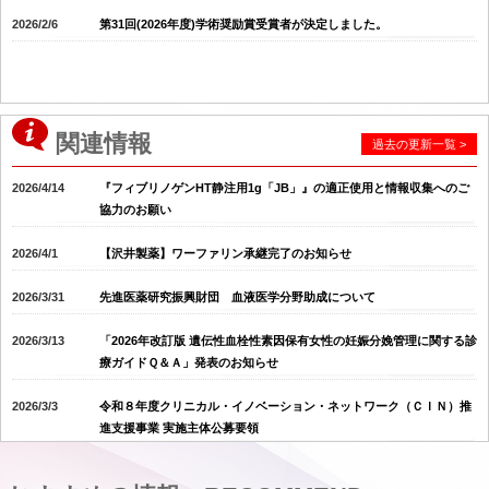
2026/2/6
第31回(2026年度)学術奨励賞受賞者が決定しました。
関連情報
過去の更新一覧 >
2026/4/14
『フィブリノゲンHT静注用1g「JB」』の適正使用と情報収集へのご
協力のお願い
2026/4/1
【沢井製薬】ワーファリン承継完了のお知らせ
2026/3/31
先進医薬研究振興財団 血液医学分野助成について
2026/3/13
「2026年改訂版 遺伝性血栓性素因保有女性の妊娠分娩管理に関する診
療ガイドＱ＆Ａ」発表のお知らせ
2026/3/3
令和８年度クリニカル・イノベーション・ネットワーク（ＣＩＮ）推
進支援事業 実施主体公募要領