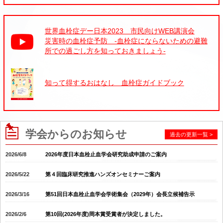
English
世界血栓症デー日本2023 市民向けWEB講演会
災害時の血栓症予防 -血栓症にならないための避難
所での過ごし方を知っておきましょう-
知って得するおはなし 血栓症ガイドブック
学会からのお知らせ
過去の更新一覧 >
2026/6/8
2026年度日本血栓止血学会研究助成申請のご案内
2026/5/22
第４回臨床研究推進ハンズオンセミナーご案内
2026/3/16
第51回日本血栓止血学会学術集会（2029年）会長立候補告示
2026/2/6
第10回(2026年度)岡本賞受賞者が決定しました。