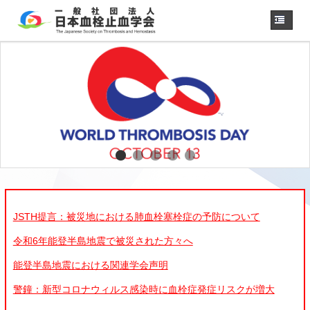
ホーム
学会概要
・理事長挨拶
各種委員会
学会誌
診療
ガイドライン
用語集
認定医制度
認定技師制度
JSTH提言：被災地における肺血栓塞栓症の予防について
学術集会
令和6年能登半島地震で被災された方々へ
会員専用
能登半島地震における関連学会声明
事務手続き
（入退会・変更）
警鐘：新型コロナウィルス感染時に血栓症発症リスクが増大
リンク