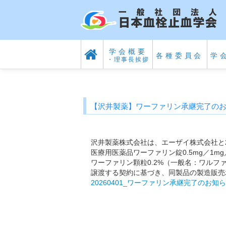
学会概要
各種委員会
学
・理事長挨拶
【沢井製薬】ワーファリン承継完了の
沢井製薬株式会社は、エーザイ株式会社と2
医療用医薬品ワーファリン錠0.5mg／1mg
ワーファリン顆粒0.2%（一般名：ワルフ
譲渡する契約に基づき、同製品の製造販売
20260401_ワーファリン承継完了のお知