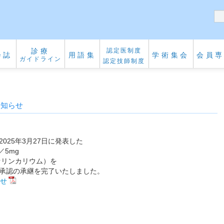
診療
認定医制度
会誌
用語集
学術集会
会員
ガイドライン
認定技師制度
お知らせ
025年3月27日に発表した
／5mg
ァリンカリウム）を
承認の承継を完了いたしました。
らせ