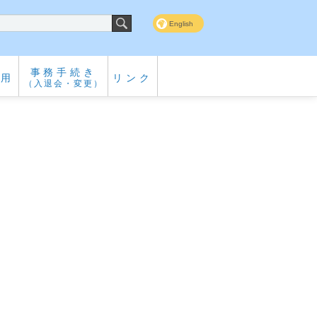
English
事務手続き
専用
リンク
（入退会・変更）