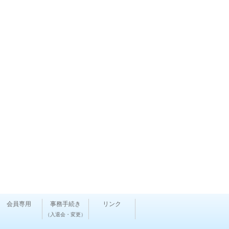
会員専用
事務手続き
リンク
（入退会・変更）