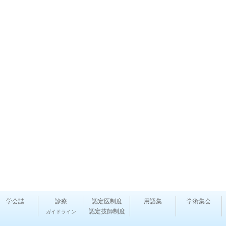
学会誌
診療
認定医制度
用語集
学術集会
認定技師制度
ガイドライン