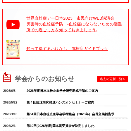
English
世界血栓症デー日本2023 市民向けWEB講演会
災害時の血栓症予防 -血栓症にならないための避難
所での過ごし方を知っておきましょう-
知って得するおはなし 血栓症ガイドブック
学会からのお知らせ
過去の更新一覧 >
2026/6/8
2026年度日本血栓止血学会研究助成申請のご案内
2026/5/22
第４回臨床研究推進ハンズオンセミナーご案内
2026/3/16
第51回日本血栓止血学会学術集会（2029年）会長立候補告示
2026/2/6
第10回(2026年度)岡本賞受賞者が決定しました。