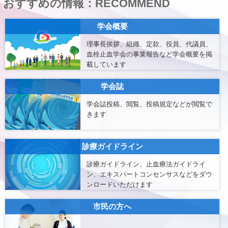
おすすめの情報：RECOMMEND
進支援事業 実施主体公募要領
学会概要
理事長挨拶、組織、定款、役員、代議員、
血栓止血学会の事業報告など学会概要を掲
載しています
学会誌
学会誌投稿、閲覧、投稿規定などが閲覧で
きます
診療ガイドライン
診療ガイドライン、止血療法ガイドライ
ン、エキスパートコンセンサスなどをダウ
ンロードいただけます
市民の方へ