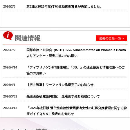
2026/2/6
第31回(2026年度)学術奨励賞受賞者が決定しました。
関連情報
過去の更新一覧 >
2026/7/2
国際血栓止血学会（ISTH）SSC Subcommittee on Women’s Health
よりアンケート調査ご協力のお願い
2026/4/14
『フィブリノゲンHT静注用1g「JB」』の適正使用と情報収集へのご
協力のお願い
2026/4/1
【沢井製薬】ワーファリン承継完了のお知らせ
2026/3/31
先進医薬研究振興財団 血液医学分野助成について
2026/3/13
「2026年改訂版 遺伝性血栓性素因保有女性の妊娠分娩管理に関する診
療ガイドＱ＆Ａ」発表のお知らせ
2026/3/3
令和８年度クリニカル・イノベーション・ネットワーク（ＣＩＮ）推