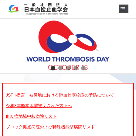
ホーム
学会概要
・理事長挨拶
各種委員会
学会誌
診療
ガイドライン
用語集
認定医制度
認定技師制度
JSTH提言：被災地における肺血栓塞栓症の予防について
学術集会
令和8年熊本地震被災された方々へ
会員専用
血友病地域中核病院リスト
事務手続き
（入退会・変更）
ブロック拠点病院および特殊機能型病院リスト
リンク