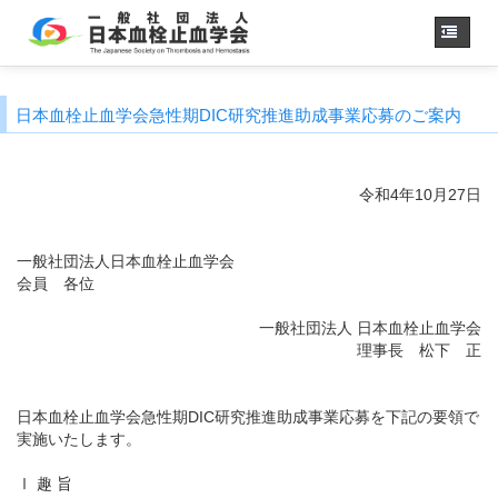
ホーム
日本血栓止血学会急性期DIC研究推進助成事業応募のご案内
学会概要
・理事長挨拶
各種委員会
令和4年10月27日
学会誌
診療
ガイドライン
一般社団法人日本血栓止血学会
用語集
会員 各位
認定医制度
一般社団法人 日本血栓止血学会
認定技師制度
理事長 松下 正
学術集会
会員専用
日本血栓止血学会急性期DIC研究推進助成事業応募を下記の要領で
事務手続き
（入退会・変更）
実施いたします。
リンク
Ⅰ 趣 旨