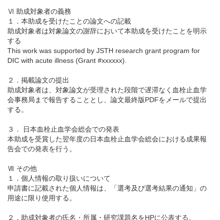
Ⅵ 助成対象者の義務
１．本助成を受けたことの論文への記載
助成対象者は対象論文の謝辞において本助成を受けたことを明示
する
This work was supported by JSTH research grant program for
DIC with acute illness (Grant #xxxxxx).
２．掲載論文の提出
助成対象者は、対象論文が受理された段階で遅滞なく血栓止血学
会事務局まで報告することとし、論文最終版PDFをメールで提出
する。
３． 日本血栓止血学会総会での発表
本助成を受賞した翌年度の日本血栓止血学会総会における成果報
告会での発表を行う。
Ⅶ その他
１．個人情報の取り扱いについて
申請書に記載された個人情報は、「選考及び選考結果の通知」の
用途に限り使用する。
２．助成対象者の氏名・所属・研究課題名をHPに公表する。