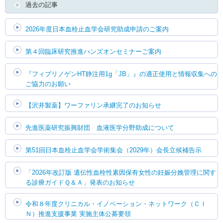
過去の記事
2026年度日本血栓止血学会研究助成申請のご案内
第４回臨床研究推進ハンズオンセミナーご案内
『フィブリノゲンHT静注用1g「JB」』の適正使用と情報収集への
ご協力のお願い
【沢井製薬】ワーファリン承継完了のお知らせ
先進医薬研究振興財団 血液医学分野助成について
第51回日本血栓止血学会学術集会（2029年）会長立候補告示
「2026年改訂版 遺伝性血栓性素因保有女性の妊娠分娩管理に関す
る診療ガイドＱ＆Ａ」発表のお知らせ
令和８年度クリニカル・イノベーション・ネットワーク（ＣＩ
Ｎ）推進支援事業 実施主体公募要領