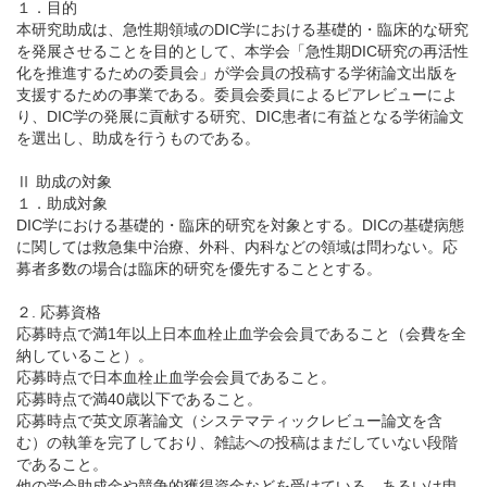
１．目的
本研究助成は、急性期領域のDIC学における基礎的・臨床的な研究
を発展させることを目的として、本学会「急性期DIC研究の再活性
English
化を推進するための委員会」が学会員の投稿する学術論文出版を
支援するための事業である。委員会委員によるピアレビューによ
り、DIC学の発展に貢献する研究、DIC患者に有益となる学術論文
を選出し、助成を行うものである。
Ⅱ 助成の対象
１．助成対象
DIC学における基礎的・臨床的研究を対象とする。DICの基礎病態
に関しては救急集中治療、外科、内科などの領域は問わない。応
募者多数の場合は臨床的研究を優先することとする。
２. 応募資格
応募時点で満1年以上日本血栓止血学会会員であること（会費を全
納していること）。
応募時点で日本血栓止血学会会員であること。
応募時点で満40歳以下であること。
応募時点で英文原著論文（システマティックレビュー論文を含
む）の執筆を完了しており、雑誌への投稿はまだしていない段階
であること。
他の学会助成金や競争的獲得資金などを受けている、あるいは申