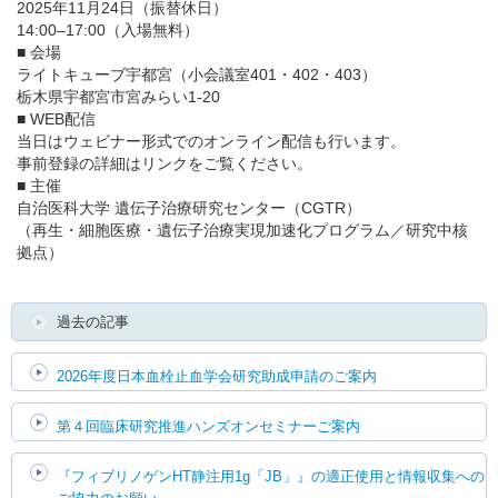
2025年11月24日（振替休日）
14:00–17:00（入場無料）
■ 会場
English
ライトキューブ宇都宮（小会議室401・402・403）
栃木県宇都宮市宮みらい1-20
■ WEB配信
当日はウェビナー形式でのオンライン配信も行います。
事前登録の詳細はリンクをご覧ください。
■ 主催
自治医科大学 遺伝子治療研究センター（CGTR）
（再生・細胞医療・遺伝子治療実現加速化プログラム／研究中核
拠点）
過去の記事
2026年度日本血栓止血学会研究助成申請のご案内
第４回臨床研究推進ハンズオンセミナーご案内
『フィブリノゲンHT静注用1g「JB」』の適正使用と情報収集への