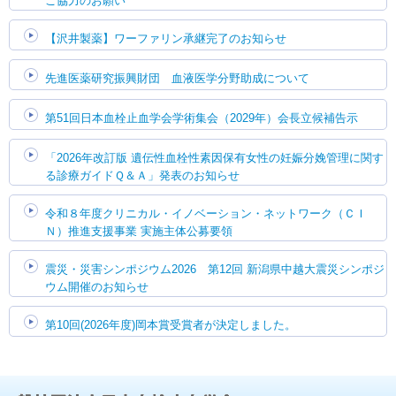
ご協力のお願い
【沢井製薬】ワーファリン承継完了のお知らせ
先進医薬研究振興財団 血液医学分野助成について
第51回日本血栓止血学会学術集会（2029年）会長立候補告示
「2026年改訂版 遺伝性血栓性素因保有女性の妊娠分娩管理に関す
る診療ガイドＱ＆Ａ」発表のお知らせ
令和８年度クリニカル・イノベーション・ネットワーク（ＣＩ
Ｎ）推進支援事業 実施主体公募要領
震災・災害シンポジウム2026 第12回 新潟県中越大震災シンポジ
ウム開催のお知らせ
第10回(2026年度)岡本賞受賞者が決定しました。