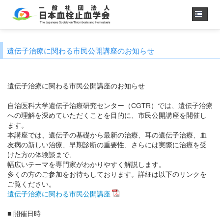
ホーム
遺伝子治療に関わる市民公開講座のお知らせ
学会概要
・理事長挨拶
各種委員会
遺伝子治療に関わる市民公開講座のお知らせ
学会誌
自治医科大学遺伝子治療研究センター（CGTR）では、遺伝子治療
診療
ガイドライン
への理解を深めていただくことを目的に、市民公開講座を開催し
用語集
ます。
本講座では、遺伝子の基礎から最新の治療、耳の遺伝子治療、血
認定医制度
友病の新しい治療、早期診断の重要性、さらには実際に治療を受
認定技師制度
けた方の体験談まで、
学術集会
幅広いテーマを専門家がわかりやすく解説します。
多くの方のご参加をお待ちしております。詳細は以下のリンクを
会員専用
ご覧ください。
事務手続き
（入退会・変更）
遺伝子治療に関わる市民公開講座
リンク
■ 開催日時