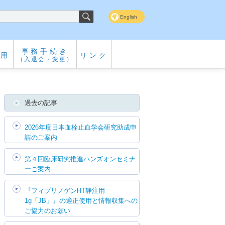
English
事務手続き
専用
リンク
（入退会・変更）
過去の記事
2026年度日本血栓止血学会研究助成申
請のご案内
第４回臨床研究推進ハンズオンセミナ
ーご案内
『フィブリノゲンHT静注用
1g「JB」』の適正使用と情報収集への
ご協力のお願い