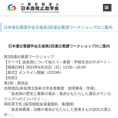
ホーム
日本遺伝看護学会主催第2回遺伝看護ワークショップのご案内
学会概要
・理事長挨拶
各種委員会
日本遺伝看護学会主催第2回遺伝看護ワークショップのご案内
学会誌
第2回遺伝看護ワークショップ
診療
ガイドライン
【テーマ】血友病について知ろう～家庭・学校生活のサポート～
用語集
【開催日時】2023年6月25日（日）13:00～16:00
【形式】オンライン開催（ZOOM）
認定医制度
【内容】
認定技師制度
第1部：講演会
学術集会
吉岡章氏(奈良県立医科大学名誉教授 前理事長・学長)
「血友病の歴史と最新の進歩－進歩がもたらした遺伝カウンセ
会員専用
リングへのインパクト－」
事務手続き
（入退会・変更）
和田育子氏 (荻窪病院血液凝固科 看護師)
「血友病看護－治療の進化がもたらした患者さんのQOLの昔と
リンク
今－」