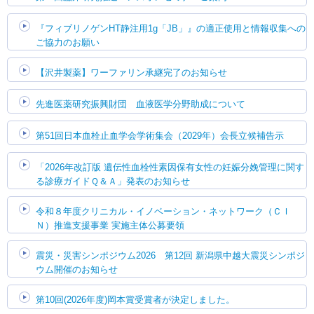
『フィブリノゲンHT静注用1g「JB」』の適正使用と情報収集への
ご協力のお願い
【沢井製薬】ワーファリン承継完了のお知らせ
先進医薬研究振興財団 血液医学分野助成について
第51回日本血栓止血学会学術集会（2029年）会長立候補告示
「2026年改訂版 遺伝性血栓性素因保有女性の妊娠分娩管理に関す
る診療ガイドＱ＆Ａ」発表のお知らせ
令和８年度クリニカル・イノベーション・ネットワーク（ＣＩ
Ｎ）推進支援事業 実施主体公募要領
震災・災害シンポジウム2026 第12回 新潟県中越大震災シンポジ
ウム開催のお知らせ
第10回(2026年度)岡本賞受賞者が決定しました。