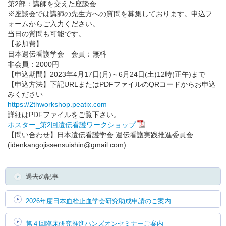
第2部：講師を交えた座談会
※座談会では講師の先生方への質問を募集しております。申込フ
ォームからご入力ください。
English
当日の質問も可能です。
【参加費】
日本遺伝看護学会 会員：無料
非会員：2000円
【申込期間】2023年4月17日(月)～6月24日(土)12時(正午)まで
【申込方法】下記URLまたはPDFファイルのQRコードからお申込
みください
https://2thworkshop.peatix.com
詳細はPDFファイルをご覧下さい。
ポスター_第2回遺伝看護ワークショップ
【問い合わせ】日本遺伝看護学会 遺伝看護実践推進委員会
(idenkangojissensuishin@gmail.com)
過去の記事
2026年度日本血栓止血学会研究助成申請のご案内
第４回臨床研究推進ハンズオンセミナーご案内