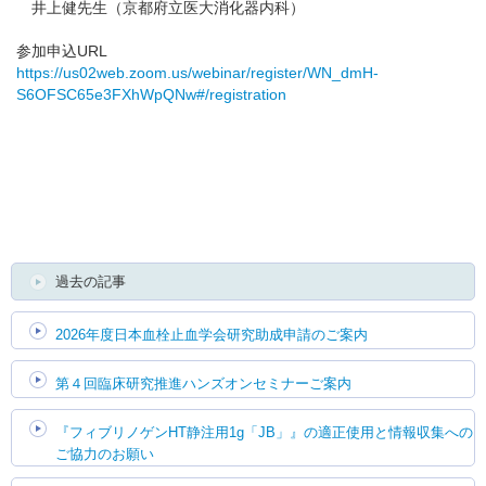
井上健先生（京都府立医大消化器内科）
参加申込URL
English
https://us02web.zoom.us/webinar/register/WN_dmH-
S6OFSC65e3FXhWpQNw#/registration
過去の記事
2026年度日本血栓止血学会研究助成申請のご案内
第４回臨床研究推進ハンズオンセミナーご案内
『フィブリノゲンHT静注用1g「JB」』の適正使用と情報収集への
ご協力のお願い