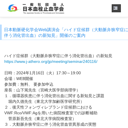
ホーム
日本動脈硬化学会Web講演会「ハイド症候群（大動脈弁狭窄症
学会概要
・理事長挨拶
伴う消化管出血）の新知見」開催のご案内
各種委員会
学会誌
ハイド症候群（大動脈弁狭窄症に伴う消化管出血）の新知見
https://www.j-athero.org/jp/meeting/seminar240116/
診療
ガイドライン
用語集
日時：2024年1月16日（火）17:30～19:00
会場：WEB開催
認定医制度
参加費：無料、 要参加申込
認定技師制度
座長：山下篤先生（宮崎大医学部病理学）
学術集会
１．循環器疾患に伴う消化管出血に関する新知見と課題
堀内久德先生（東北大学加齢医学研究所）
会員専用
２．後天性フォンヴィレブランド症候群における
事務手続き
（入退会・変更）
VWF:Rco/VWF:Agを用いた病院検査室での診断補助
菅原新吾先生（東北大学病院検査室）
リンク
３．大動脈弁狭窄症に伴う消化管血管異形成の実態