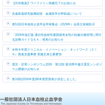
【沢井製薬】ワーファリン承継完了のお知らせ
先進医薬研究振興財団 血液医学分野助成について
第51回日本血栓止血学会学術集会（2029年）会長立候補告示
「2026年改訂版 遺伝性血栓性素因保有女性の妊娠分娩管理に関す
る診療ガイドＱ＆Ａ」発表のお知らせ
令和８年度クリニカル・イノベーション・ネットワーク（ＣＩ
Ｎ）推進支援事業 実施主体公募要領
震災・災害シンポジウム2026 第12回 新潟県中越大震災シンポジ
ウム開催のお知らせ
第10回(2026年度)岡本賞受賞者が決定しました。