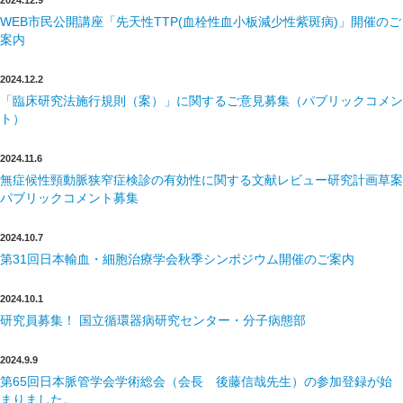
WEB市民公開講座「先天性TTP(血栓性血小板減少性紫斑病)」開催のご
案内
2024.12.2
「臨床研究法施行規則（案）」に関するご意見募集（パブリックコメン
ト）
2024.11.6
無症候性頸動脈狭窄症検診の有効性に関する文献レビュー研究計画草案
パブリックコメント募集
2024.10.7
第31回日本輸血・細胞治療学会秋季シンポジウム開催のご案内
2024.10.1
研究員募集！ 国立循環器病研究センター・分子病態部
2024.9.9
第65回日本脈管学会学術総会（会長 後藤信哉先生）の参加登録が始
まりました。