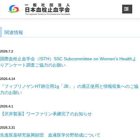
ホーム
関連情報
学会概要
・理事長挨拶
各種委員会
2026.7.2
学会誌
国際血栓止血学会（ISTH）SSC Subcommittee on Women’s Healthよ
りアンケート調査ご協力のお願い
診療
ガイドライン
用語集
2026.4.14
『フィブリノゲンHT静注用1g「JB」』の適正使用と情報収集へのご協
認定医制度
力のお願い
認定技師制度
学術集会
2026.4.1
会員専用
【沢井製薬】ワーファリン承継完了のお知らせ
事務手続き
（入退会・変更）
2026.3.31
リンク
先進医薬研究振興財団 血液医学分野助成について