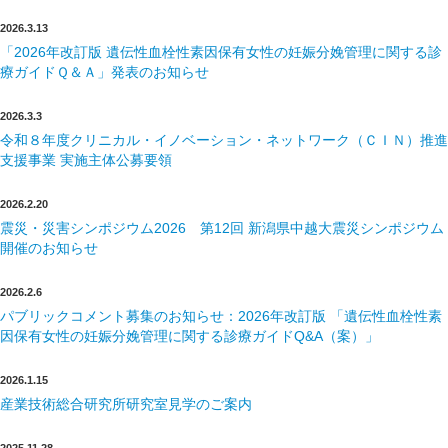
2026.3.13
English
「2026年改訂版 遺伝性血栓性素因保有女性の妊娠分娩管理に関する診
療ガイドＱ＆Ａ」発表のお知らせ
2026.3.3
令和８年度クリニカル・イノベーション・ネットワーク（ＣＩＮ）推進
支援事業 実施主体公募要領
2026.2.20
震災・災害シンポジウム2026 第12回 新潟県中越大震災シンポジウム
開催のお知らせ
2026.2.6
パブリックコメント募集のお知らせ：2026年改訂版 「遺伝性血栓性素
因保有女性の妊娠分娩管理に関する診療ガイドQ&A（案）」
2026.1.15
産業技術総合研究所研究室見学のご案内
2025.11.28