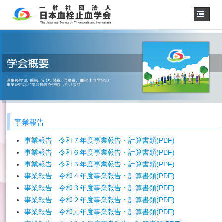
ホーム
学会概要
・理事長挨拶
各種委員会
学会誌
診療
ガイドライン
事業報告
用語集
認定医制度
事業報告 令和７年度事業報告・計算書類(PDF)
認定技師制度
事業報告 令和６年度事業報告・計算書類(PDF)
学術集会
事業報告 令和５年度事業報告・計算書類(PDF)
事業報告 令和４年度事業報告・計算書類(PDF)
会員専用
事業報告 令和３年度事業報告・計算書類(PDF)
事務手続き
（入退会・変更）
事業報告 令和２年度事業報告・計算書類(PDF)
リンク
事業報告 令和元年度事業報告・計算書類(PDF)