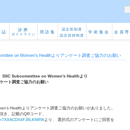
診療
認定医制度
会誌
用語集
学術集会
会員
ガイドライン
認定技師制度
ittee on Women’s Healthよりアンケート調査ご協力のお願い
 Subcommittee on Women’s Healthより
ケート調査ご協力のお願い
on Women’s Healthよりアンケート調査ご協力のお願いがありました。
頂き、記載のQRコード、
ys/?s=7XXACDX4FJ8LKNRW
より、 選択式のアンケートにご回答を