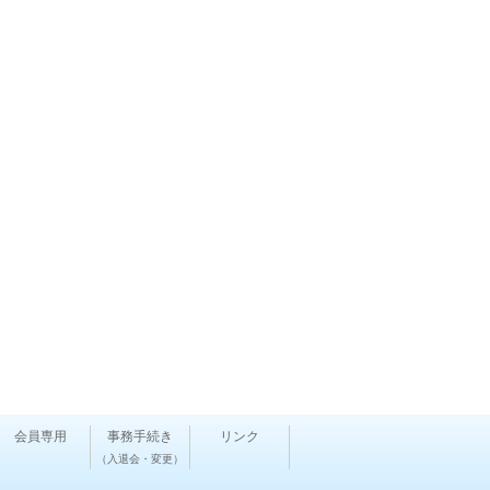
会員専用
事務手続き
リンク
（入退会・変更）