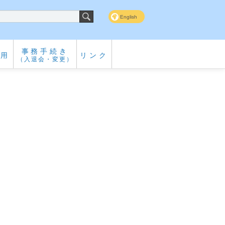
English
事務手続き
専用
リンク
（入退会・変更）