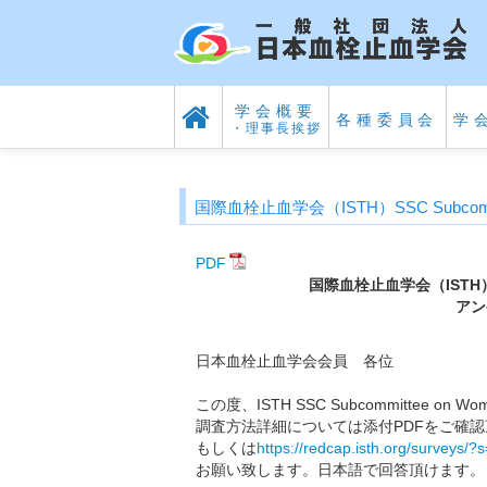
学会概要
各種委員会
学
・理事長挨拶
国際血栓止血学会（ISTH）SSC Subcomm
PDF
国際血栓止血学会（ISTH）SSC
アン
日本血栓止血学会会員 各位
この度、ISTH SSC Subcommittee 
調査方法詳細については添付PDFをご確認
もしくは
https://redcap.isth.org/surve
お願い致します。日本語で回答頂けます。