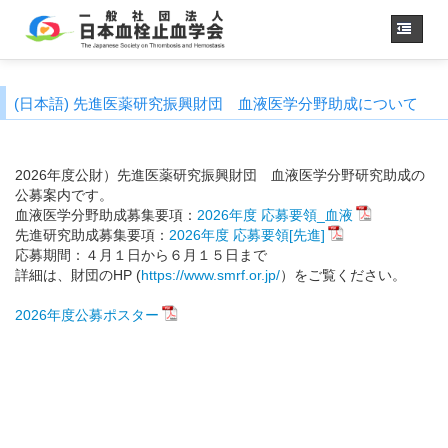
Home
(日本語) 先進医薬研究振興財団 血液医学分野助成について
About us
JSTH Secretariat
2026年度公財）先進医薬研究振興財団 血液医学分野研究助成の
Official Journal
公募案内です。
血液医学分野助成募集要項：
2026年度 応募要領_血液
Next Annual Congress
先進研究助成募集要項：
2026年度 応募要領[先進]
APSTH-JSTH Joint Symposium
応募期間：４月１日から６月１５日まで
詳細は、財団のHP (
https://www.smrf.or.jp/
）をご覧ください。
Next SSC Symposium
2026年度公募ポスター
日本語