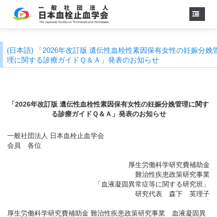
Home
(日本語) 「2026年改訂版 遺伝性血栓性素因保有女性の妊娠分娩
About us
理に関する診療ガイドＱ＆Ａ」発表のお知らせ
JSTH Secretariat
Official Journal
「2026年改訂版 遺伝性血栓性素因保有女性の妊娠分娩管理に関す
Next Annual Congress
る診療ガイドＱ＆Ａ」発表のお知らせ
APSTH-JSTH Joint Symposium
一般社団法人 日本血栓止血学会
Next SSC Symposium
会員 各位
厚生労働科学研究費補助金
日本語
難治性疾患政策研究事業
「血液凝固異常症等に関する研究班」
研究代表 森下 英理子
厚生労働科学研究費補助金 難治性疾患政策研究事業 血液凝固異