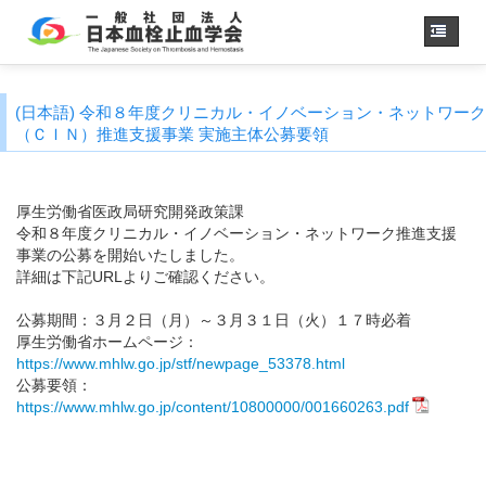
Home
(日本語) 令和８年度クリニカル・イノベーション・ネットワーク
About us
（ＣＩＮ）推進支援事業 実施主体公募要領
JSTH Secretariat
Official Journal
厚生労働省医政局研究開発政策課
令和８年度クリニカル・イノベーション・ネットワーク推進支援
Next Annual Congress
事業の公募を開始いたしました。
APSTH-JSTH Joint Symposium
詳細は下記URLよりご確認ください。
Next SSC Symposium
公募期間：３月２日（月）～３月３１日（火）１７時必着
厚生労働省ホームページ：
https://www.mhlw.go.jp/stf/newpage_53378.html
公募要領：
日本語
https://www.mhlw.go.jp/content/10800000/001660263.pdf