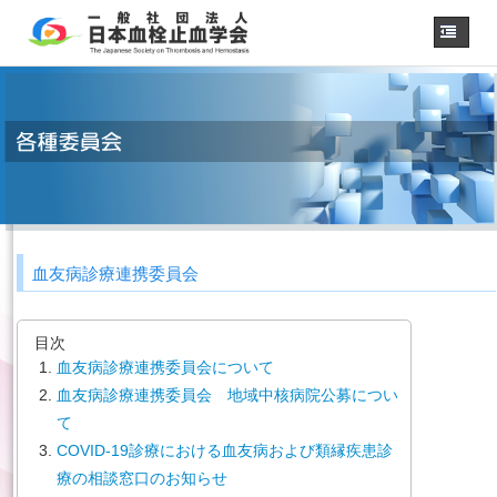
ホーム
学会概要
・理事長挨拶
各種委員会
学会誌
診療
ガイドライン
血友病診療連携委員会
用語集
認定医制度
認定技師制度
目次
学術集会
血友病診療連携委員会について
会員専用
血友病診療連携委員会 地域中核病院公募につい
て
事務手続き
（入退会・変更）
COVID-19診療における血友病および類縁疾患診
リンク
療の相談窓口のお知らせ