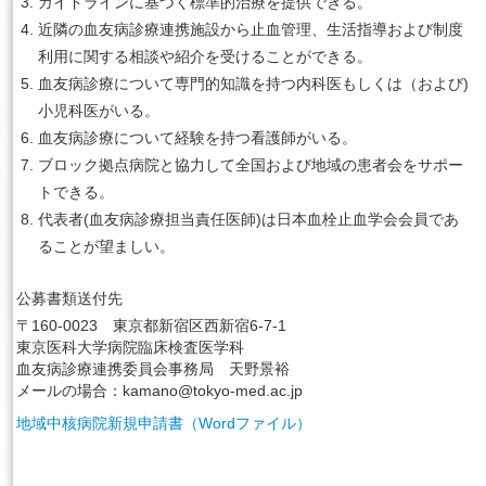
ガイドラインに基づく標準的治療を提供できる。
近隣の血友病診療連携施設から止血管理、生活指導および制度
利用に関する相談や紹介を受けることができる。
血友病診療について専門的知識を持つ内科医もしくは（および)
小児科医がいる。
血友病診療について経験を持つ看護師がいる。
ブロック拠点病院と協力して全国および地域の患者会をサポー
トできる。
代表者(血友病診療担当責任医師)は日本血栓止血学会会員であ
ることが望ましい。
公募書類送付先
〒160-0023 東京都新宿区西新宿6-7-1
東京医科大学病院臨床検査医学科
血友病診療連携委員会事務局 天野景裕
メールの場合：kamano@tokyo-med.ac.jp
地域中核病院新規申請書（Wordファイル）