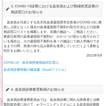
3. COVID-19診療における血友病および類縁疾患診療の
相談窓口のお知らせ
血友病を代表とする先天性血液凝固異常症患者がCOVID-19に罹
患し入院となった場合の血液凝固因子製剤の投与方法などの診療
相談窓口リストを掲載します。近隣の施設へ、ご相談ください。
家庭注射用の血液凝固因子製剤が、かかりつけ医から処方されて
いる場合は、その凝固因子製剤を各々の施設にて納入準備ができ
るまでの間、患者の持ち込み製剤を使用していただくよう柔軟な
対応をお願いいたします。
2021年9月
COVID-19 血友病関連相談対応窓口
血友病診療情報の確認書（Excelファイル）
4. 血友病診療教育動画のお知らせ
血友病診療連携委員会では、血友病診療に関わる医療者と治療
製剤提供者に向けて、e-ラーニングシステムによる血友病診療教