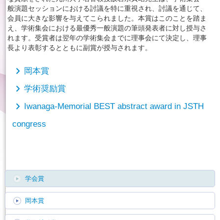
般演題セッションにおける討議を特に重視され、討議を通じて、
会員に大きな影響を与えてこられました。本賞はこのことを踏ま
English
え、学術集会における最優秀一般演題の筆頭発表者に対し授与さ
れます。受賞者は翌年の学術集会までに理事会にて決定し、理事
長より表彰するとともに副賞が授与されます。
chevron_right
岡本賞
chevron_right
学術奨励賞
chevron_right
Iwanaga-Memorial BEST abstract award in JSTH
congress
学会賞
岡本賞