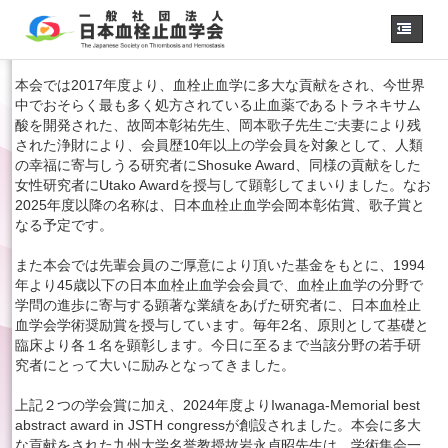
ホーム
本会では2017年度より、血栓止血学に多大な貢献をされ、今世界
中でおそらく最も多く処方されている止血薬であるトラネキサム
学会概要
・理事長挨拶
酸を開発された、故岡本彰祐先生、岡本歌子先生ご夫妻により残
された浄財により、会員歴10年以上の学会員を対象として、人類
各種委員会
の幸福に寄与しうる研究者にShosuke Award、同様の貢献をした
学会誌
女性研究者にUtako Awardを授与して顕彰してまいりました。なお
2025年度以降の名称は、日本血栓止血学会岡本彰佑賞、歌子賞と
診療
ガイドライン
なる予定です。
用語集
また本会では先輩会員のご厚意により頂いた基金をもとに、1994
認定医制度
年より45歳以下の日本血栓止血学会会員で、血栓止血学の分野で
認定技師制度
学問の進歩に寄与する顕著な業績をあげた研究者に、日本血栓止
学術集会
血学会学術奨励賞を授与しています。毎年2名、原則として基礎と
臨床より各１名を顕彰します。今日に至るまで当該分野の若手研
会員専用
究者にとって大いに励みとなってきました。
事務手続き
（入退会・変更）
上記２つの学会賞に加え、2024年度よりIwanaga-Memorial best
abstract award in JSTH congressが創設されました。本会に多大
リンク
な貢献をされた九州大学名誉教授故岩永貞昭先生は、学術集会一