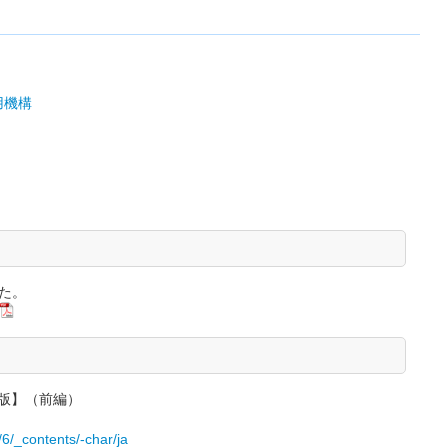
用機構
た。
２版】（前編）
9/6/_contents/-char/ja