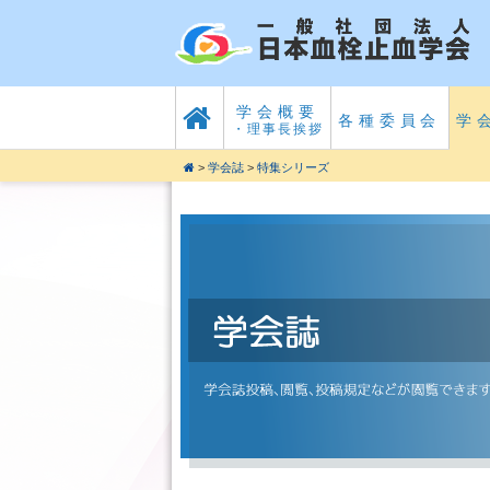
学会概要
各種委員会
学
・理事長挨拶
>
学会誌
>
特集シリーズ