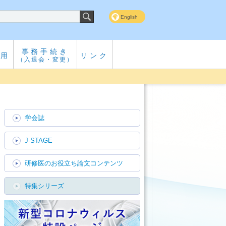
English
事務手続き
専用
リンク
（入退会・変更）
学会誌
J-STAGE
研修医のお役立ち論文コンテンツ
特集シリーズ