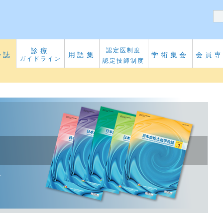
診療
認定医制度
会誌
用語集
学術集会
会員
ガイドライン
認定技師制度