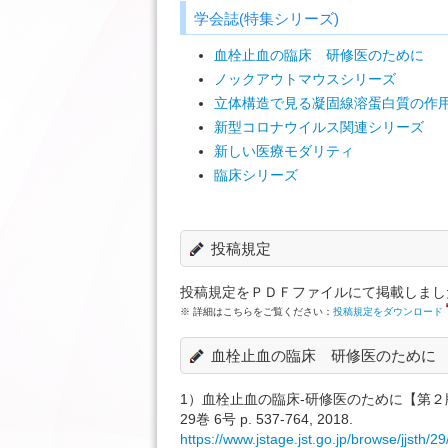
学会誌(特集シリーズ)
血栓止血の臨床 研修医のために
ノックアウトマウスシリーズ
立体構造で見る凝固線溶蛋白質の作
新型コロナウイルス関連シリーズ
新しい医療モダリティ
臨床シリーズ
投稿規定
投稿規定をＰＤＦファイルにて掲載しまし
※ 詳細はこちらをご覧ください：
投稿規定をダウンロード
血栓止血の臨床 研修医のために
1）血栓止血の臨床-研修医のために【第
29巻 6号 p. 537-764, 2018.
https://www.jstage.jst.go.jp/browse/jjsth/2