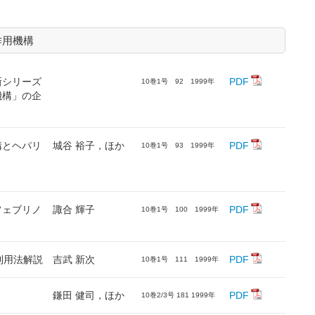
作用機構
新シリーズ
PDF
10巻1号 92 1999年
機構」の企
構とヘパリ
城谷 裕子，ほか
PDF
10巻1号 93 1999年
フェブリノ
諏合 輝子
PDF
10巻1号 100 1999年
利用法解説
吉武 新次
PDF
10巻1号 111 1999年
鎌田 健司，ほか
PDF
10巻2/3号 181 1999年