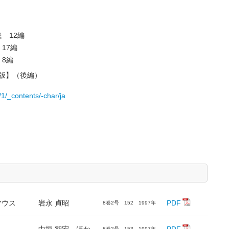
 12編
17編
8編
２版】（後編）
0/1/_contents/-char/ja
マウス
岩永 貞昭
PDF
8巻2号 152 1997年
8巻2号 153 1997年