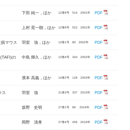
下田 純一，ほか
PDF
12巻6号 514 2001年
上村 晃一朗，ほか
PDF
12巻6号 522 2001年
欠損マウス
羽室 強，ほか
PDF
13巻1号 80 2002年
or(TAFI)の
中島 輝久，ほか
PDF
13巻4号 343 2002年
濱本 高義，ほか
PDF
14巻2号 128 2003年
ウス
羽室 強
PDF
21巻3号 337 2010年
坂野 史明
PDF
27巻1号 86 2016年
岡野 清孝
PDF
27巻4号 456 2016年