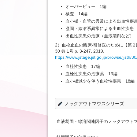
オーバービュー 1編
検査 14編
血小板・血管の異常による出血性疾患
凝固・線溶系異常による出血性疾患 
出血性疾患の治療（血液製剤など） 
2）血栓止血の臨床-研修医のために【第
30 巻 1号 p. 3-247, 2019.
https://www.jstage.jst.go.jp/browse/jjsth/3
血栓性疾患 17編
血栓性疾患の治療薬 13編
血小板減少を伴う血栓性疾患 18編
ノックアウトマウスシリーズ
血液凝固・線溶関連因子のノックアウト