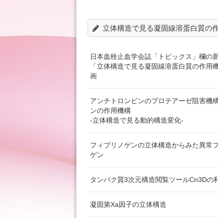
立体構造で見る凝固線溶蛋白質の
日本血栓止血学会誌「トピックス」欄の
「立体構造で見る凝固線溶蛋白質の作用
画
アンチトロンビンのプロテアーゼ阻害機
ンの作用機構
-立体構造で見る動的構造変化-
フィブリノゲンの立体構造からみた異常
ゲン
タンパク質3次元構造閲覧ツールCn3Dの
凝固第Xa因子の立体構造