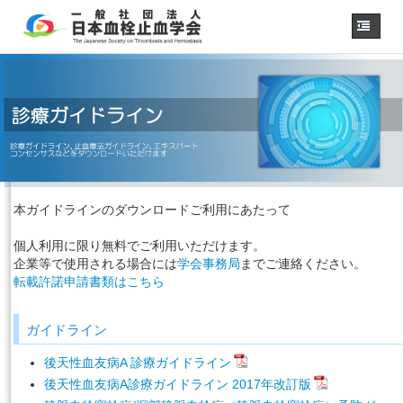
ホーム
学会概要
・理事長挨拶
各種委員会
学会誌
診療
ガイドライン
本ガイドラインのダウンロードご利用にあたって
用語集
個人利用に限り無料でご利用いただけます。
認定医制度
企業等で使用される場合には
学会事務局
までご連絡ください。
認定技師制度
転載許諾申請書類はこちら
学術集会
会員専用
ガイドライン
事務手続き
（入退会・変更）
後天性血友病A 診療ガイドライン
リンク
後天性血友病A診療ガイドライン 2017年改訂版